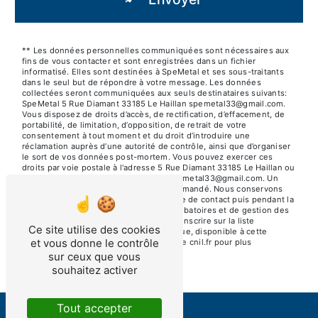
** Les données personnelles communiquées sont nécessaires aux
fins de vous contacter et sont enregistrées dans un fichier
informatisé. Elles sont destinées à SpeMetal et ses sous-traitants
dans le seul but de répondre à votre message. Les données
collectées seront communiquées aux seuls destinataires suivants:
SpeMetal 5 Rue Diamant 33185 Le Haillan spemetal33@gmail.com.
Vous disposez de droits d’accès, de rectification, d’effacement, de
portabilité, de limitation, d’opposition, de retrait de votre
consentement à tout moment et du droit d’introduire une
réclamation auprès d’une autorité de contrôle, ainsi que d’organiser
le sort de vos données post-mortem. Vous pouvez exercer ces
droits par voie postale à l'adresse 5 Rue Diamant 33185 Le Haillan ou
par courrier électronique à l'adresse spemetal33@gmail.com. Un
justificatif d'identité pourra vous être demandé. Nous conservons
vos données pendant la période de prise de contact puis pendant la
durée de prescription légale aux fins probatoires et de gestion des
contentieux. Vous avez le droit de vous inscrire sur la liste
Ce site utilise des cookies
d'opposition au démarchage téléphonique, disponible à cette
et vous donne le contrôle
adresse:
Bloctel.gouv.fr
. Consultez le site cnil.fr pour plus
d’informations sur vos droits.
sur ceux que vous
souhaitez activer
Tout accepter