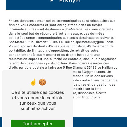
Envoyer
** Les données personnelles communiquées sont nécessaires aux
fins de vous contacter et sont enregistrées dans un fichier
informatisé. Elles sont destinées à SpeMetal et ses sous-traitants
dans le seul but de répondre à votre message. Les données
collectées seront communiquées aux seuls destinataires suivants:
SpeMetal 5 Rue Diamant 33185 Le Haillan spemetal33@gmail.com.
Vous disposez de droits d’accès, de rectification, d’effacement, de
portabilité, de limitation, d’opposition, de retrait de votre
consentement à tout moment et du droit d’introduire une
réclamation auprès d’une autorité de contrôle, ainsi que d’organiser
le sort de vos données post-mortem. Vous pouvez exercer ces
droits par voie postale à l'adresse 5 Rue Diamant 33185 Le Haillan ou
par courrier électronique à l'adresse spemetal33@gmail.com. Un
justificatif d'identité pourra vous être demandé. Nous conservons
vos données pendant la période de prise de contact puis pendant la
durée de prescription légale aux fins probatoires et de gestion des
contentieux. Vous avez le droit de vous inscrire sur la liste
Ce site utilise des cookies
d'opposition au démarchage téléphonique, disponible à cette
et vous donne le contrôle
adresse:
Bloctel.gouv.fr
. Consultez le site cnil.fr pour plus
d’informations sur vos droits.
sur ceux que vous
souhaitez activer
Tout accepter