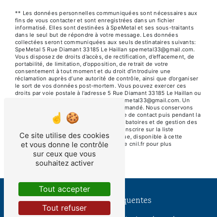
** Les données personnelles communiquées sont nécessaires aux
fins de vous contacter et sont enregistrées dans un fichier
informatisé. Elles sont destinées à SpeMetal et ses sous-traitants
dans le seul but de répondre à votre message. Les données
collectées seront communiquées aux seuls destinataires suivants:
SpeMetal 5 Rue Diamant 33185 Le Haillan spemetal33@gmail.com.
Vous disposez de droits d’accès, de rectification, d’effacement, de
portabilité, de limitation, d’opposition, de retrait de votre
consentement à tout moment et du droit d’introduire une
réclamation auprès d’une autorité de contrôle, ainsi que d’organiser
le sort de vos données post-mortem. Vous pouvez exercer ces
droits par voie postale à l'adresse 5 Rue Diamant 33185 Le Haillan ou
par courrier électronique à l'adresse spemetal33@gmail.com. Un
justificatif d'identité pourra vous être demandé. Nous conservons
vos données pendant la période de prise de contact puis pendant la
durée de prescription légale aux fins probatoires et de gestion des
contentieux. Vous avez le droit de vous inscrire sur la liste
Ce site utilise des cookies
d'opposition au démarchage téléphonique, disponible à cette
et vous donne le contrôle
adresse:
Bloctel.gouv.fr
. Consultez le site cnil.fr pour plus
d’informations sur vos droits.
sur ceux que vous
souhaitez activer
Tout accepter
Recherches fréquentes
Tout refuser