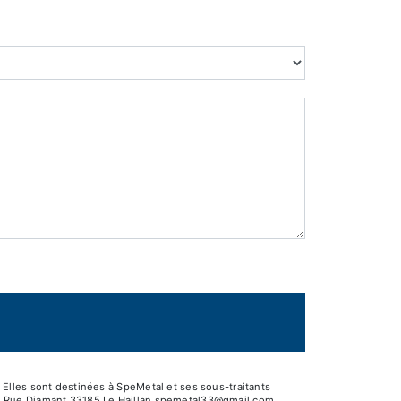
Elles sont destinées à SpeMetal et ses sous-traitants
 5 Rue Diamant 33185 Le Haillan spemetal33@gmail.com.