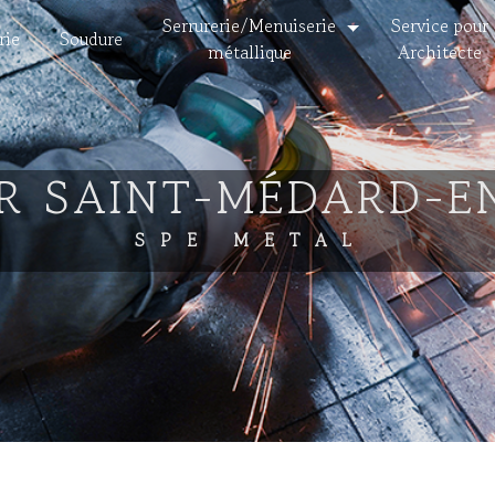
Serrurerie/Menuiserie
Service pour
rie
Soudure
métallique
Architecte
R SAINT-MÉDARD-E
SPE METAL