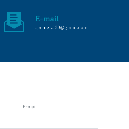
E-mail
spemetal33@gmail.com