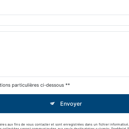
tions particulières ci-dessous **
Envoyer
 aux fins de vous contacter et sont enregistrées dans un fichier informatisé. 
es collectées seront communiquées aux seuls destinataires suivants: SpeMetal