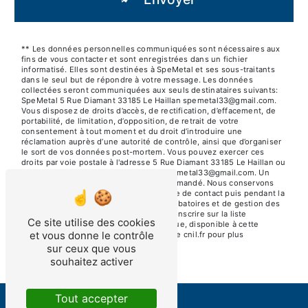
** Les données personnelles communiquées sont nécessaires aux
fins de vous contacter et sont enregistrées dans un fichier
informatisé. Elles sont destinées à SpeMetal et ses sous-traitants
dans le seul but de répondre à votre message. Les données
collectées seront communiquées aux seuls destinataires suivants:
SpeMetal 5 Rue Diamant 33185 Le Haillan spemetal33@gmail.com.
Vous disposez de droits d’accès, de rectification, d’effacement, de
portabilité, de limitation, d’opposition, de retrait de votre
consentement à tout moment et du droit d’introduire une
réclamation auprès d’une autorité de contrôle, ainsi que d’organiser
le sort de vos données post-mortem. Vous pouvez exercer ces
droits par voie postale à l'adresse 5 Rue Diamant 33185 Le Haillan ou
par courrier électronique à l'adresse spemetal33@gmail.com. Un
justificatif d'identité pourra vous être demandé. Nous conservons
vos données pendant la période de prise de contact puis pendant la
durée de prescription légale aux fins probatoires et de gestion des
contentieux. Vous avez le droit de vous inscrire sur la liste
Ce site utilise des cookies
d'opposition au démarchage téléphonique, disponible à cette
et vous donne le contrôle
adresse:
Bloctel.gouv.fr
. Consultez le site cnil.fr pour plus
d’informations sur vos droits.
sur ceux que vous
souhaitez activer
Tout accepter