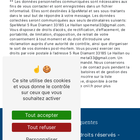
** Les données personnelles communiquées sont nécessaires aux
fins de vous contacter et sont enregistrées dans un fichier
informatisé. Elles sont destinées à SpeMetal et ses sous-traitants
dans le seul but de répondre à votre message. Les données
collectées seront communiquées aux seuls destinataires suivants:
SpeMetal 5 Rue Diamant 33185 Le Haillan spemetal33@gmail.com.
Vous disposez de droits d’accès, de rectification, d’effacement, de
portabilité, de limitation, d’opposition, de retrait de votre
consentement à tout moment et du droit d’introduire une
réclamation auprès d’une autorité de contrôle, ainsi que d’organiser
le sort de vos données post-mortem. Vous pouvez exercer ces
droits par voie postale à l'adresse 5 Rue Diamant 33185 Le Haillan ou
par courrier électronique à l'adresse spemetal33@gmail.com. Un
justificatif d'identité pourra vous être demandé. Nous conservons
vos données pendant la période de prise de contact puis pendant la
durée de prescription légale aux fins probatoires et de gestion des
contentieux. Vous avez le droit de vous inscrire sur la liste
Ce site utilise des cookies
d'opposition au démarchage téléphonique, disponible à cette
et vous donne le contrôle
adresse:
Bloctel.gouv.fr
. Consultez le site cnil.fr pour plus
d’informations sur vos droits.
sur ceux que vous
souhaitez activer
Tout accepter
Recherches fréquentes
Tout refuser
©
Vistalid
- 2026 - Tous droits réservés -
Personnaliser