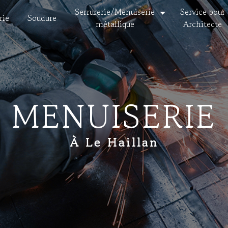
Serrurerie/Menuiserie
Service pour
rie
Soudure
métallique
Architecte
MENUISERIE
À Le Haillan