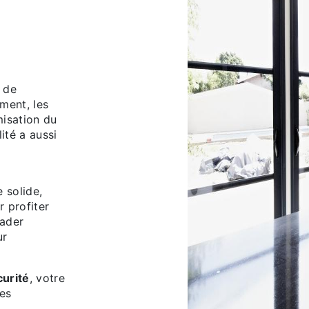
s de
ment, les
misation du
ité a aussi
 solide,
r profiter
eader
ur
curité
, votre
des