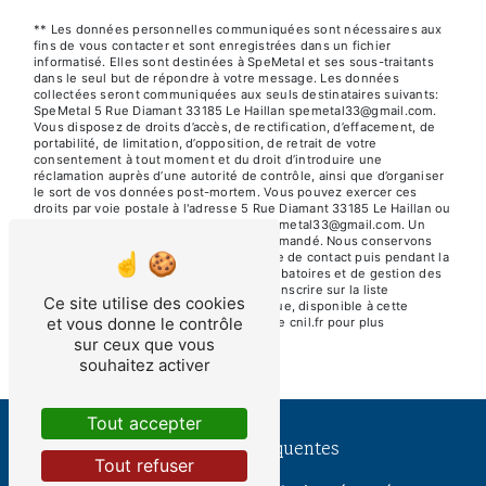
** Les données personnelles communiquées sont nécessaires aux
fins de vous contacter et sont enregistrées dans un fichier
informatisé. Elles sont destinées à SpeMetal et ses sous-traitants
dans le seul but de répondre à votre message. Les données
collectées seront communiquées aux seuls destinataires suivants:
SpeMetal 5 Rue Diamant 33185 Le Haillan spemetal33@gmail.com.
Vous disposez de droits d’accès, de rectification, d’effacement, de
portabilité, de limitation, d’opposition, de retrait de votre
consentement à tout moment et du droit d’introduire une
réclamation auprès d’une autorité de contrôle, ainsi que d’organiser
le sort de vos données post-mortem. Vous pouvez exercer ces
droits par voie postale à l'adresse 5 Rue Diamant 33185 Le Haillan ou
par courrier électronique à l'adresse spemetal33@gmail.com. Un
justificatif d'identité pourra vous être demandé. Nous conservons
vos données pendant la période de prise de contact puis pendant la
durée de prescription légale aux fins probatoires et de gestion des
contentieux. Vous avez le droit de vous inscrire sur la liste
Ce site utilise des cookies
d'opposition au démarchage téléphonique, disponible à cette
et vous donne le contrôle
adresse:
Bloctel.gouv.fr
. Consultez le site cnil.fr pour plus
d’informations sur vos droits.
sur ceux que vous
souhaitez activer
Tout accepter
Recherches fréquentes
Tout refuser