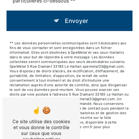
particulières ci-dessous **
Envoyer
** Les données personnelles communiquées sont nécessaires aux
fins de vous contacter et sont enregistrées dans un fichier
informatisé. Elles sont destinées à SpeMetal et ses sous-traitants
dans le seul but de répondre à votre message. Les données
collectées seront communiquées aux seuls destinataires suivants:
SpeMetal 5 Rue Diamant 33185 Le Haillan spemetal33@gmail.com.
Vous disposez de droits d’accès, de rectification, d’effacement, de
portabilité, de limitation, d’opposition, de retrait de votre
consentement à tout moment et du droit d’introduire une
réclamation auprès d’une autorité de contrôle, ainsi que d’organiser
le sort de vos données post-mortem. Vous pouvez exercer ces
droits par voie postale à l'adresse 5 Rue Diamant 33185 Le Haillan ou
par courrier électronique à l'adresse spemetal33@gmail.com. Un
justificatif d'identité pourra vous être demandé. Nous conservons
vos données pendant la période de prise de contact puis pendant la
durée de prescription légale aux fins probatoires et de gestion des
contentieux. Vous avez le droit de vous inscrire sur la liste
Ce site utilise des cookies
d'opposition au démarchage téléphonique, disponible à cette
et vous donne le contrôle
adresse:
Bloctel.gouv.fr
. Consultez le site cnil.fr pour plus
d’informations sur vos droits.
sur ceux que vous