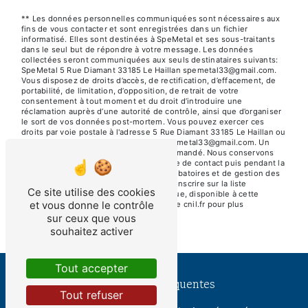
** Les données personnelles communiquées sont nécessaires aux
fins de vous contacter et sont enregistrées dans un fichier
informatisé. Elles sont destinées à SpeMetal et ses sous-traitants
dans le seul but de répondre à votre message. Les données
collectées seront communiquées aux seuls destinataires suivants:
SpeMetal 5 Rue Diamant 33185 Le Haillan spemetal33@gmail.com.
Vous disposez de droits d’accès, de rectification, d’effacement, de
portabilité, de limitation, d’opposition, de retrait de votre
consentement à tout moment et du droit d’introduire une
réclamation auprès d’une autorité de contrôle, ainsi que d’organiser
le sort de vos données post-mortem. Vous pouvez exercer ces
droits par voie postale à l'adresse 5 Rue Diamant 33185 Le Haillan ou
par courrier électronique à l'adresse spemetal33@gmail.com. Un
justificatif d'identité pourra vous être demandé. Nous conservons
vos données pendant la période de prise de contact puis pendant la
durée de prescription légale aux fins probatoires et de gestion des
contentieux. Vous avez le droit de vous inscrire sur la liste
Ce site utilise des cookies
d'opposition au démarchage téléphonique, disponible à cette
et vous donne le contrôle
adresse:
Bloctel.gouv.fr
. Consultez le site cnil.fr pour plus
d’informations sur vos droits.
sur ceux que vous
souhaitez activer
Tout accepter
Recherches fréquentes
Tout refuser