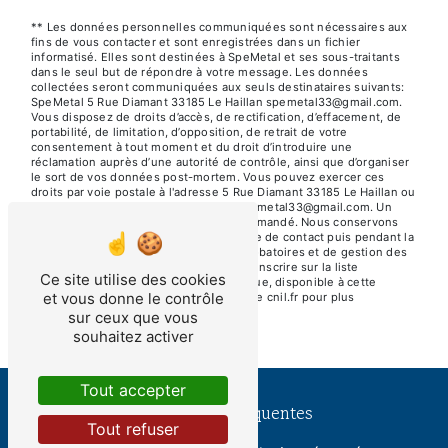
** Les données personnelles communiquées sont nécessaires aux
fins de vous contacter et sont enregistrées dans un fichier
informatisé. Elles sont destinées à SpeMetal et ses sous-traitants
dans le seul but de répondre à votre message. Les données
collectées seront communiquées aux seuls destinataires suivants:
SpeMetal 5 Rue Diamant 33185 Le Haillan spemetal33@gmail.com.
Vous disposez de droits d’accès, de rectification, d’effacement, de
portabilité, de limitation, d’opposition, de retrait de votre
consentement à tout moment et du droit d’introduire une
réclamation auprès d’une autorité de contrôle, ainsi que d’organiser
le sort de vos données post-mortem. Vous pouvez exercer ces
droits par voie postale à l'adresse 5 Rue Diamant 33185 Le Haillan ou
par courrier électronique à l'adresse spemetal33@gmail.com. Un
justificatif d'identité pourra vous être demandé. Nous conservons
vos données pendant la période de prise de contact puis pendant la
durée de prescription légale aux fins probatoires et de gestion des
contentieux. Vous avez le droit de vous inscrire sur la liste
Ce site utilise des cookies
d'opposition au démarchage téléphonique, disponible à cette
et vous donne le contrôle
adresse:
Bloctel.gouv.fr
. Consultez le site cnil.fr pour plus
d’informations sur vos droits.
sur ceux que vous
souhaitez activer
Tout accepter
Recherches fréquentes
Tout refuser